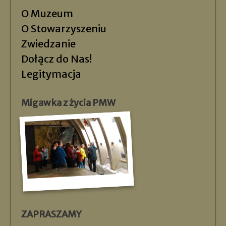
O Muzeum
O Stowarzyszeniu
Zwiedzanie
Dołącz do Nas!
Legitymacja
Migawka z życia PMW
ZAPRASZAMY