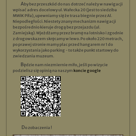
Aby bez przeszkód do nas dotrzeć należy w nawigacji
wpisać adres docelowy ul. Wałecka 20 (jest to siedziba
MWiK Piła), upewniamy się że trasa biegnie przez Al.
Niepodległości. Niestety znany mechanizm nawigacji
bezpośrednio kieruje drogą bez przejazdu (ul.
Zamiejską). Wjeżdżamy przez bramę na lotnisko i zgodnie
z drogowskazem skręcamy w lewo. Po około 220 metrach,
po prawej stronie mamy plac przed hangarem nr 1 do
wykorzystania jako parking - to także punkt startowy do
zwiedzania muzeum.
Będzie nam niezmiernie miło, jeśli po wizycie
podzielisz się opinią na naszym
koncie google
Do zobaczenia !