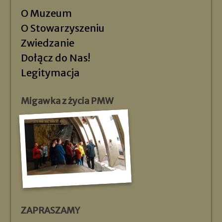
O Muzeum
O Stowarzyszeniu
Zwiedzanie
Dołącz do Nas!
Legitymacja
Migawka z życia PMW
ZAPRASZAMY