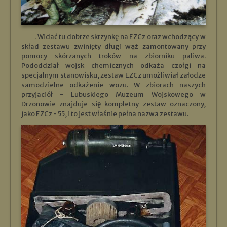
. Widać tu dobrze skrzynkę na EZCz oraz wchodzący w
skład zestawu zwinięty długi wąż zamontowany przy
pomocy skórzanych troków na zbiorniku paliwa.
Pododdział wojsk chemicznych odkaża czołgi na
specjalnym stanowisku, zestaw EZCz umożliwiał załodze
samodzielne odkażenie wozu. W zbiorach naszych
przyjaciół - Lubuskiego Muzeum Wojskowego w
Drzonowie znajduje się kompletny zestaw oznaczony,
jako EZCz - 55, i to jest właśnie pełna nazwa zestawu.