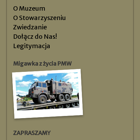
O Muzeum
O Stowarzyszeniu
Zwiedzanie
Dołącz do Nas!
Legitymacja
Migawka z życia PMW
ZAPRASZAMY