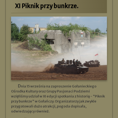
XI Piknik przy bunkrze.
Dnia 15 września na zaproszenie Gołanieckiego
Ośrodka Kultury oraz Grupy Pasjonaci Podziemi
wzięliśmy udział w XI edycji spotkania z historią - "Piknik
przy bunkrze" w Gołańczy. Organizatorzy jak zwykle
przygotowali dużo atrakcji, pogoda dopisała,
odwiedzający również.