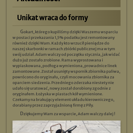
Unikat wraca do formy
Gokart, którego kupiliśmy dzięki Waszemu wsparciu
w postaci przekazania 1,5% podatku jest remontowany
również dzięki Wam. Każdy kto wrzucił pieniądze do
naszej skarbonki w ramach zbiórki publicznej ma w tym
swój udział. Adam walczy od początku stycznia, jak widać
dużo już zostało zrobione. Rama wyprostowana i
wypiaskowana, podłoga wymieniona, prowadnice linek
zamontowane. Został usunięty wspornik zbiornika paliwa,
powrócono do oryginału, czyli mocowania zbiornika za
oparciem siedzenia. Przedniego zderzaka niestety nie
udało się uratować, nowy został dorobiony zgodnie z
oryginałem. Łożyska w piastach kół wymienione.
Czekamy na brakujący element układu kierowniczego,
dorabiany przez zaprzyjaźnioną firmę z Piły.
Dziękujemy Wam za wsparcie, Adam walczy dalej !