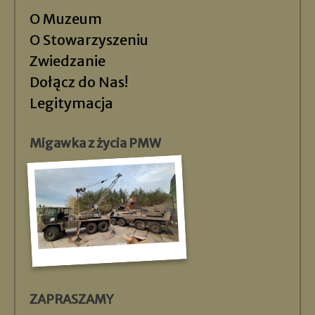
O Muzeum
O Stowarzyszeniu
Zwiedzanie
Dołącz do Nas!
Legitymacja
Migawka z życia PMW
ZAPRASZAMY