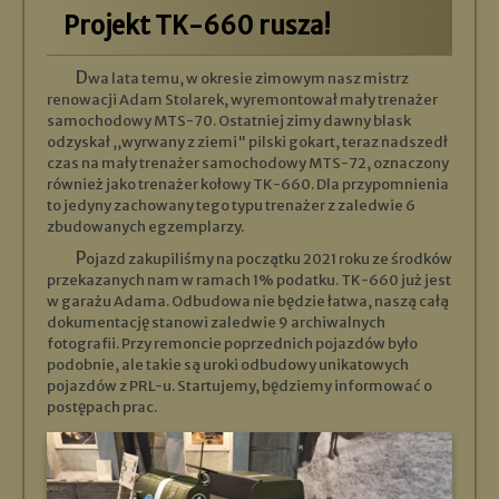
Projekt TK-660 rusza!
Dwa lata temu, w okresie zimowym nasz mistrz
renowacji Adam Stolarek, wyremontował mały trenażer
samochodowy MTS-70. Ostatniej zimy dawny blask
odzyskał ,,wyrwany z ziemi" pilski gokart, teraz nadszedł
czas na mały trenażer samochodowy MTS-72, oznaczony
również jako trenażer kołowy TK-660. Dla przypomnienia
to jedyny zachowany tego typu trenażer z zaledwie 6
zbudowanych egzemplarzy.
Pojazd zakupiliśmy na początku 2021 roku ze środków
przekazanych nam w ramach 1% podatku. TK-660 już jest
w garażu Adama. Odbudowa nie będzie łatwa, naszą całą
dokumentację stanowi zaledwie 9 archiwalnych
fotografii. Przy remoncie poprzednich pojazdów było
podobnie, ale takie są uroki odbudowy unikatowych
pojazdów z PRL-u. Startujemy, będziemy informować o
postępach prac.