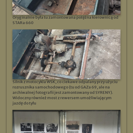
Oryginalnie była tu zamontowana potężna kierownicą od
STARa 660
Silnik z motocykla WSK, co ciekawe odpalany przy użyciu
rozrusznika samochodowego (tu od GAZa 69, ale na
archiwalnej fotografii jest zamontowany od SYRENY).
Widoczny również most z rewersem umożliwiającym
jazdę do tyłu