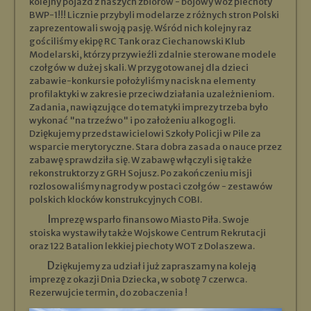
kolejny pojazd z naszych zbiorów - bojowy wóz piechoty
BWP-1!!! Licznie przybyli modelarze z różnych stron Polski
zaprezentowali swoją pasję. Wśród nich kolejny raz
gościliśmy ekipę RC Tank oraz Ciechanowski Klub
Modelarski, którzy przywieźli zdalnie sterowane modele
czołgów w dużej skali. W przygotowanej dla dzieci
zabawie-konkursie położyliśmy nacisk na elementy
profilaktyki w zakresie przeciwdziałania uzależnieniom.
Zadania, nawiązujące do tematyki imprezy trzeba było
wykonać "na trzeźwo" i po założeniu alkogogli.
Dziękujemy przedstawicielowi Szkoły Policji w Pile za
wsparcie merytoryczne. Stara dobra zasada o nauce przez
zabawę sprawdziła się. W zabawę włączyli się także
rekonstruktorzy z GRH Sojusz. Po zakończeniu misji
rozlosowaliśmy nagrody w postaci czołgów - zestawów
polskich klocków konstrukcyjnych COBI.
Imprezę wsparło finansowo Miasto Piła. Swoje
stoiska wystawiły także Wojskowe Centrum Rekrutacji
oraz 122 Batalion lekkiej piechoty WOT z Dolaszewa.
Dziękujemy za udział i już zapraszamy na koleją
imprezę z okazji Dnia Dziecka, w sobotę 7 czerwca.
Rezerwujcie termin, do zobaczenia !