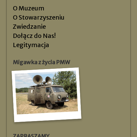
O Muzeum
O Stowarzyszeniu
Zwiedzanie
Dołącz do Nas!
Legitymacja
Migawka z życia PMW
ZAPRASZAMY