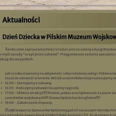
Aktualności
Dzień Dziecka w Pilskim Muzeum Wojsk
Serdecznie zapraszamy Dzieci z rodzicami na szóstą edycję Wojskowej przygody!!! Kolejny raz bawimy się
w myśl zasady "uczyć przez zabawę". Przygotowane zadania specjalne z
ekcją dla wszystkich .
Jak co roku stawiamy na aktywność całej rodzinnej załogi. Pobieracie
musicie odnaleźć w terenie. Wśród uczestników misji rozlosujemy a
14:00 - Startujemy z zabawą.
16:30 - Kończymy zabawę i losujemy nagrody.
17:00 - Główna atrakcja!!!! Przelot, pokaz oraz lądowanie na pasie
samolotów wojskowych!!!! Znowu będzie bardzo głośno!!!!
19:00 - Zakończenie imprezy.
Dzięki wsparciu Sponsorów będziemy gościć na naszym lotnisku historyczne samoloty Lim-5 i SBLim-2.
Limy odzyskały dawny blask dzięki FUBAR Aviation LTD. Po przelotach i