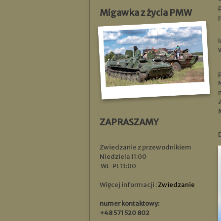
Migawka z życia PMW
ZAPRASZAMY
Zwiedzanie z przewodnikiem
Niedziela 11:00
Wt-Pt 13:00
Więcej informacji :
Zwiedzanie
numer kontaktowy:
+48 571 520 802