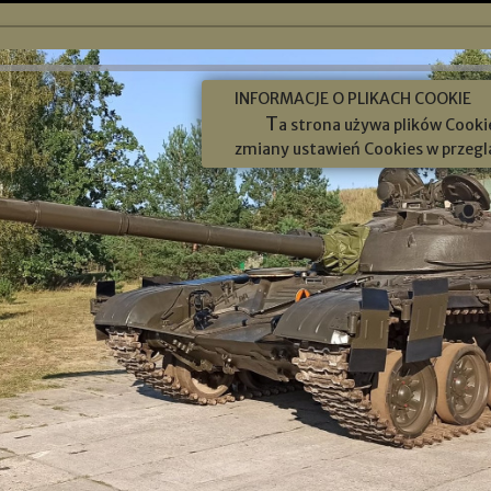
INFORMACJE O PLIKACH COOKIE
T
a strona używa plików Cookie
zmiany ustawień Cookies w przegl