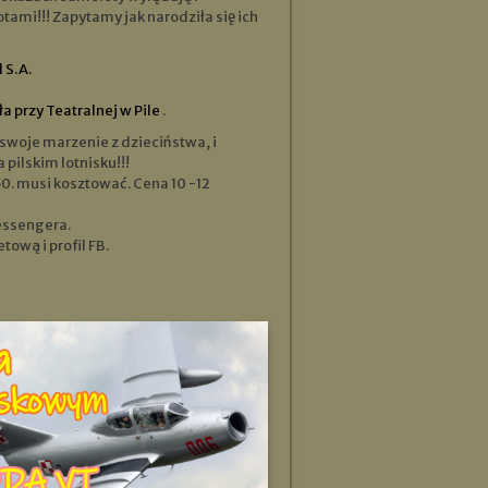
tami!!! Zapytamy jak narodziła się ich
 S.A.
a przy Teatralnej w Pile
.
ilskim lotnisku!!!
 50. musi kosztować. Cena 10 -12
ssengera.
ową i profil FB.