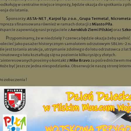
podkołują w centralne miejsce imprezy, będzie okazja do spotkania z pilo
pasja do latania.
Sponsorzy:
ASTA-NET
,
Karpol Sp. z o.o.
,
Grupa Termetal
,
Nicrometal
Impreza sfinansowana również w ramach dotacji z
Miasto Piła
.
Wsparcie zapewniają nasi przyjaciele z
Aeroklub Ziemi Pilskiej
oraz
Szkoł
Przypominamy, że w niedzielę 7 czerwca będzie okazja żeby spełnić swoje marzenie z dzieciństwa, i
polecieć jako pasażer historycznym samolotem odrzutowym SBLim-2 na p
Nie jest to tania atrakcja, utrzymanie zdolnego do lotu odrzutowca z lat
minutowego lotu kształtują się na poziomie kilku tysięcy złotych.
Zainteresowanych prosimy o kontakt z
Mike Bravo
za pośrednictwem me
Może być jeszcze jedna niespodzianka. Obserwujcie naszą stronę internet
Do zobaczenia !