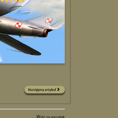
Następny artykuł
W
róć na początek