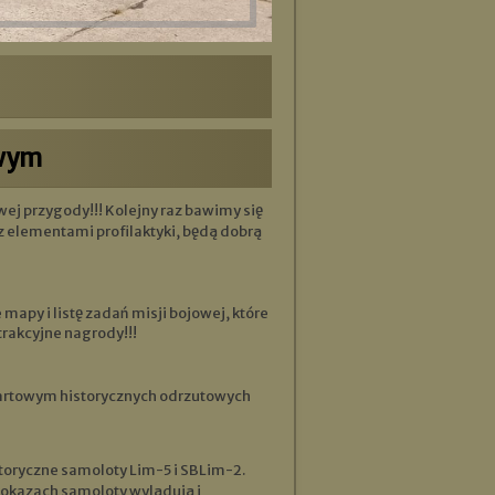
owym
 elementami profilaktyki, będą dobrą
 mapy i listę zadań misji bojowej, które
trakcyjne nagrody!!!
 startowym historycznych odrzutowych
 pokazach samoloty wylądują i