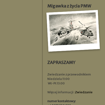
Migawka z życia PMW
ZAPRASZAMY
Zwiedzanie z przewodnikiem
Niedziela 11:00
Wt-Pt 13:00
Więcej informacji :
Zwiedzanie
numer kontaktowy: