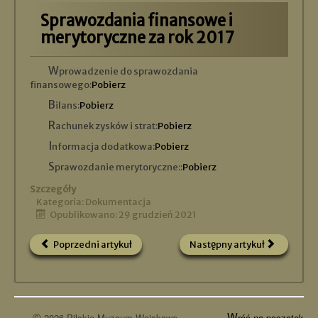
Sprawozdania finansowe i
merytoryczne za rok 2017
Wprowadzenie do sprawozdania
finansowego:
Pobierz
Bilans:
Pobierz
Rachunek zysków i strat:
Pobierz
Informacja dodatkowa:
Pobierz
Sprawozdanie merytoryczne::
Pobierz
Szczegóły
Kategoria:
Dokumentacja
Opublikowano: 29 grudzień 2021
Poprzedni artykuł
Następny artykuł
©
W
2026 Pilskie Muzeum Wojskowe
róć na początek