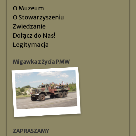
O Muzeum
O Stowarzyszeniu
Zwiedzanie
Dołącz do Nas!
Legitymacja
Migawka z życia PMW
ZAPRASZAMY